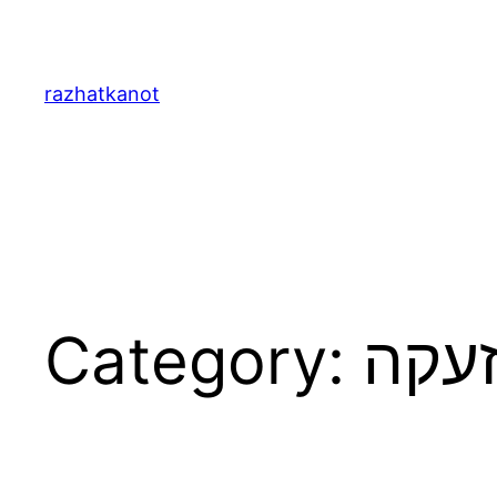
Skip
to
content
razhatkanot
עקה
Category: